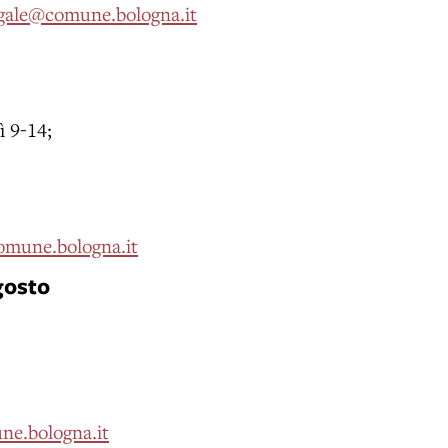
igale@comune.bologna.it
ì 9-14;
omune.bologna.it
agosto
e.bologna.it