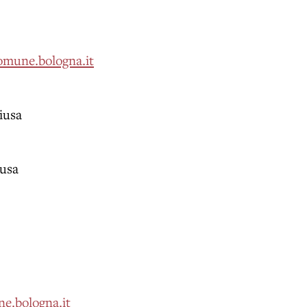
omune.bologna.it
iusa
iusa
e.bologna.it