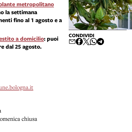
colante metropolitano
o la settimana
menti fino al 1 agosto e a
CONDIVIDI
estito a domicilio
: puoi
ire dal 25 agosto.
ne.bologna.it
a
 domenica chiusa