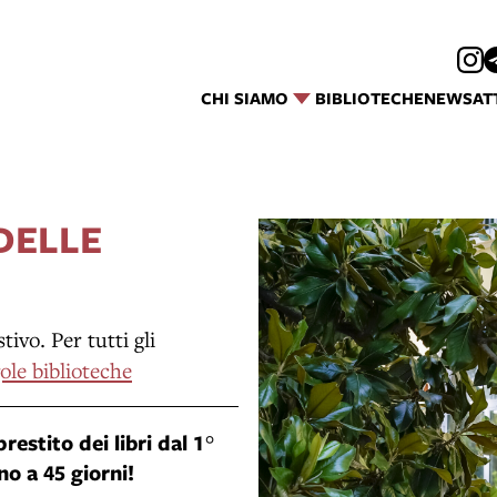
CHI SIAMO
BIBLIOTECHE
NEWS
AT
 DELLE
ivo. Per tutti gli
ole biblioteche
prestito dei libri dal 1°
ino a
45 giorni
!