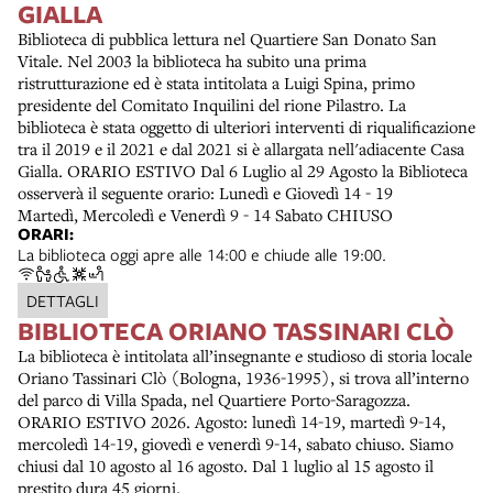
GIALLA
Biblioteca di pubblica lettura nel Quartiere San Donato San
Vitale. Nel 2003 la biblioteca ha subito una prima
ristrutturazione ed è stata intitolata a Luigi Spina, primo
presidente del Comitato Inquilini del rione Pilastro. La
biblioteca è stata oggetto di ulteriori interventi di riqualificazione
tra il 2019 e il 2021 e dal 2021 si è allargata nell'adiacente Casa
Gialla. ORARIO ESTIVO Dal 6 Luglio al 29 Agosto la Biblioteca
osserverà il seguente orario: Lunedì e Giovedì 14 - 19
Martedì, Mercoledì e Venerdì 9 - 14 Sabato CHIUSO
ORARI:
La biblioteca oggi apre alle 14:00 e chiude alle 19:00.
DETTAGLI
BIBLIOTECA ORIANO TASSINARI CLÒ
La biblioteca è intitolata all’insegnante e studioso di storia locale
Oriano Tassinari Clò (Bologna, 1936-1995), si trova all’interno
del parco di Villa Spada, nel Quartiere Porto-Saragozza.
ORARIO ESTIVO 2026. Agosto: lunedì 14-19, martedì 9-14,
mercoledì 14-19, giovedì e venerdì 9-14, sabato chiuso. Siamo
chiusi dal 10 agosto al 16 agosto. Dal 1 luglio al 15 agosto il
prestito dura 45 giorni.