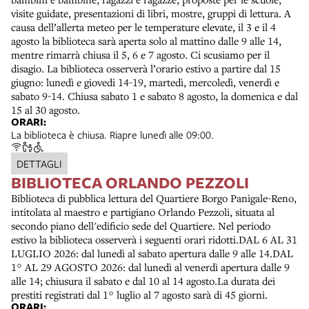
visite guidate, presentazioni di libri, mostre, gruppi di lettura. A
causa dell’allerta meteo per le temperature elevate, il 3 e il 4
agosto la biblioteca sarà aperta solo al mattino dalle 9 alle 14,
mentre rimarrà chiusa il 5, 6 e 7 agosto. Ci scusiamo per il
disagio. La biblioteca osserverà l’orario estivo a partire dal 15
giugno: lunedì e giovedi 14-19, martedì, mercoledì, venerdì e
sabato 9-14. Chiusa sabato 1 e sabato 8 agosto, la domenica e dal
15 al 30 agosto.
ORARI:
La biblioteca è chiusa. Riapre lunedì alle 09:00.
DETTAGLI
BIBLIOTECA ORLANDO PEZZOLI
Biblioteca di pubblica lettura del Quartiere Borgo Panigale-Reno,
intitolata al maestro e partigiano Orlando Pezzoli, situata al
secondo piano dell'edificio sede del Quartiere. Nel periodo
estivo la biblioteca osserverà i seguenti orari ridotti.DAL 6 AL 31
LUGLIO 2026: dal lunedì al sabato apertura dalle 9 alle 14.DAL
1° AL 29 AGOSTO 2026: dal lunedì al venerdì apertura dalle 9
alle 14; chiusura il sabato e dal 10 al 14 agosto.La durata dei
prestiti registrati dal 1° luglio al 7 agosto sarà di 45 giorni.
ORARI: