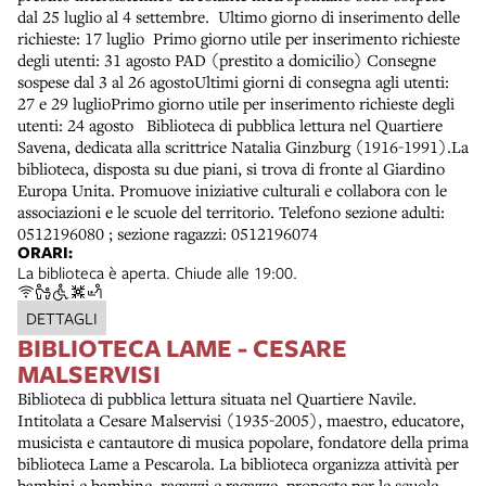
dal 25 luglio al 4 settembre. Ultimo giorno di inserimento delle
richieste: 17 luglio Primo giorno utile per inserimento richieste
degli utenti: 31 agosto PAD (prestito a domicilio) Consegne
sospese dal 3 al 26 agostoUltimi giorni di consegna agli utenti:
27 e 29 luglioPrimo giorno utile per inserimento richieste degli
utenti: 24 agosto Biblioteca di pubblica lettura nel Quartiere
Savena, dedicata alla scrittrice Natalia Ginzburg (1916-1991).La
biblioteca, disposta su due piani, si trova di fronte al Giardino
Europa Unita. Promuove iniziative culturali e collabora con le
associazioni e le scuole del territorio. Telefono sezione adulti:
0512196080 ; sezione ragazzi: 0512196074
ORARI:
La biblioteca è aperta. Chiude alle 19:00.
DETTAGLI
BIBLIOTECA LAME - CESARE
MALSERVISI
Biblioteca di pubblica lettura situata nel Quartiere Navile.
Intitolata a Cesare Malservisi (1935-2005), maestro, educatore,
musicista e cantautore di musica popolare, fondatore della prima
biblioteca Lame a Pescarola. La biblioteca organizza attività per
bambini e bambine, ragazzi e ragazze, proposte per le scuole,