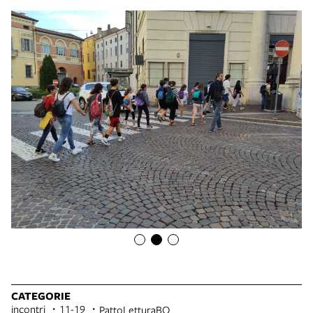
CATEGORIE
incontri
11-19
PattoLetturaBO