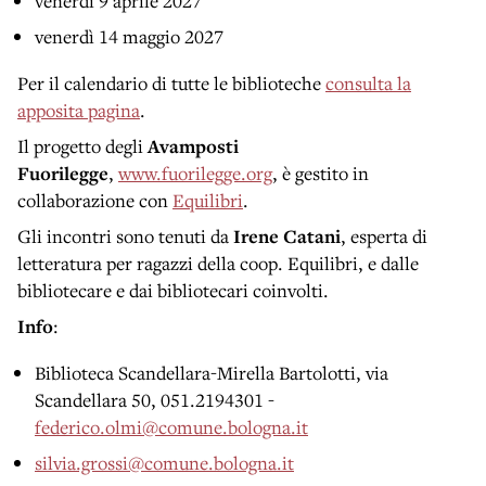
venerdì 9 aprile 2027
venerdì 14 maggio 2027
Per il calendario di tutte le biblioteche
consulta la
apposita pagina
.
Il progetto degli
Avamposti
Fuorilegge
,
www.fuorilegge.org
, è gestito in
collaborazione con
Equilibri
.
Gli incontri sono tenuti da
Irene Catani
, esperta di
letteratura per ragazzi della coop. Equilibri, e dalle
bibliotecare e dai bibliotecari coinvolti.
Info
:
Biblioteca Scandellara-Mirella Bartolotti, via
Scandellara 50, 051.2194301 -
federico.olmi@comune.bologna.it
silvia.grossi@comune.bologna.it