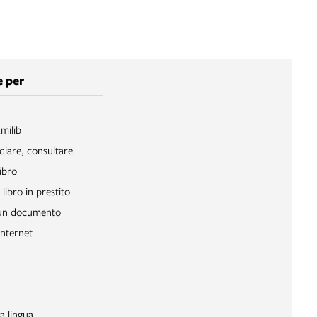
 per
Emilib
diare, consultare
ibro
libro in prestito
 un documento
Internet
a lingua