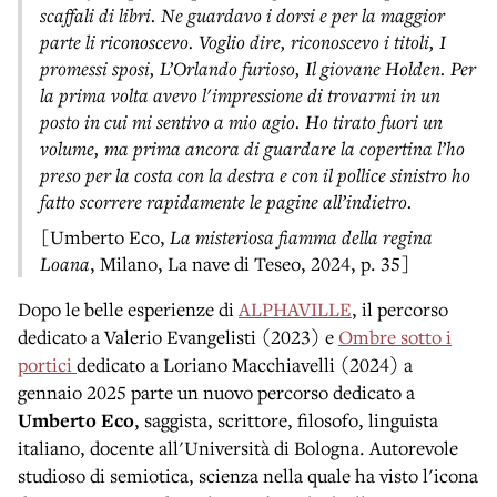
scaffali di libri. Ne guardavo i dorsi e per la maggior
parte li riconoscevo. Voglio dire, riconoscevo i titoli, I
promessi sposi, L’Orlando furioso, Il giovane Holden. Per
la prima volta avevo l'impressione di trovarmi in un
posto in cui mi sentivo a mio agio. Ho tirato fuori un
volume, ma prima ancora di guardare la copertina l’ho
preso per la costa con la destra e con il pollice sinistro ho
fatto scorrere rapidamente le pagine all’indietro.
[Umberto Eco,
La misteriosa fiamma della regina
Loana
, Milano, La nave di Teseo, 2024, p. 35]
Dopo le belle esperienze di
ALPHAVILLE
, il percorso
dedicato a Valerio Evangelisti (2023) e
Ombre sotto i
portici
dedicato a Loriano Macchiavelli (2024) a
gennaio 2025 parte un nuovo percorso dedicato a
Umberto Eco
, saggista, scrittore, filosofo, linguista
italiano, docente all'Università di Bologna. Autorevole
studioso di semiotica, scienza nella quale ha visto l'icona