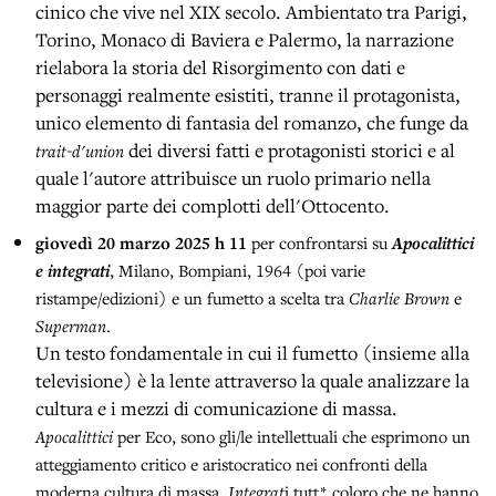
cinico che vive nel XIX secolo. Ambientato tra Parigi,
Torino, Monaco di Baviera e Palermo, la narrazione
rielabora la storia del Risorgimento con dati e
personaggi realmente esistiti, tranne il protagonista,
unico elemento di fantasia del romanzo, che funge da
dei diversi fatti e protagonisti storici e al
trait-d'union
quale l'autore attribuisce un ruolo primario nella
maggior parte dei complotti dell'Ottocento.
giovedì 20
marzo 2025 h 11
per confrontarsi su
Apocalittici
e integrati
, Milano, Bompiani, 1964 (poi varie
ristampe/edizioni) e un fumetto a scelta tra
Charlie Brown
e
Superman
.
Un testo fondamentale in cui il fumetto (insieme alla
televisione) è la lente attraverso la quale analizzare la
cultura e i mezzi di comunicazione di massa.
Apocalittici
per Eco, sono gli/le intellettuali che esprimono un
atteggiamento critico e aristocratico nei confronti della
moderna cultura di massa.
Integrat
i tutt* coloro che ne hanno