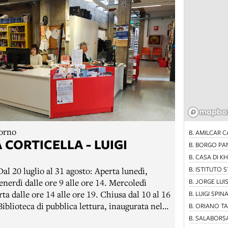
iorno
B. AMILCAR 
 CORTICELLA - LUIGI
B. BORGO PAN
B. CASA DI 
al 20 luglio al 31 agosto: Aperta lunedì,
B. ISTITUTO 
enerdì dalle ore 9 alle ore 14. Mercoledì
B. JORGE LUI
ta dalle ore 14 alle ore 19. Chiusa dal 10 al 16
B. LUIGI SPIN
B. ORIANO T
 Centro Civico Corticella.Attiva nel quartiere
B. SALABORS