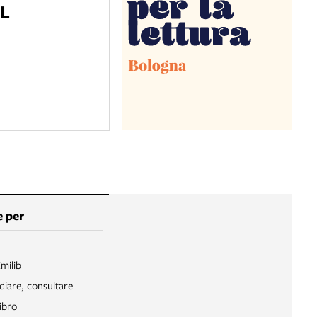
L
 per
Emilib
diare, consultare
ibro