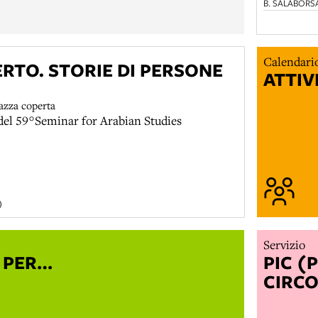
ive in collaborazione con associazioni del
B. SALABORS
 mostre, presentazioni di libri, laboratori per
bambini, incontri con le classi.
Calendari
ERTO. STORIE DI PERSONE
ATTIV
iazza coperta
 del 59°Seminar for Arabian Studies
Servizio
 PER…
PIC (
CIRC