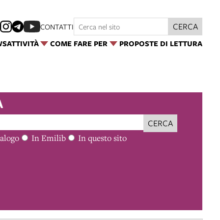
CERCA
CONTATTI
WS
ATTIVITÀ
COME FARE PER
PROPOSTE DI LETTURA
BIBLIOTECA SALABORSA 
A
DELL'ARCHIGINNASIO RIF
ACCESSIBILI E GRATUITI
CERCA
alogo
In Emilib
Il Comune di Bologna anche quest’anno ind
In questo sito
comunali come luoghi della rete dei rifugi