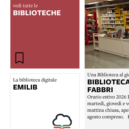
vedi tutte le
BIBLIOTECHE
Una Biblioteca al g
La biblioteca digitale
BIBLIOTECA
EMILIB
FABBRI
Orario estivo 2026 D
martedì, giovedì e v
mattina chiusa, aper
agosto compreso. Biblioteca di pubblica lettura, inaugurata nel
1978 all’interno del