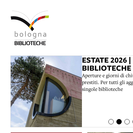
item 1 of 3
lla
item 1 of 4
ppa
item 2 of 4
ESTATE 2026 |
BIBLIOTECHE
fondazione
te
Aperture e giorni di chi
biblioteche
prestiti. Per tutti gli 
singole biblioteche