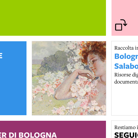
Raccolta i
E
Bologn
Salab
Risorse dig
documentaz
della cultu
delle istit
del suo te
Restiamo i
R DI BOLOGNA
SEGUI