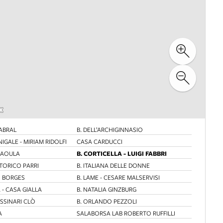
CABRAL
B. DELL’ARCHIGINNASIO
IGALE - MIRIAM RIDOLFI
CASA CARDUCCI
B. CORTICELLA - LUIGI FABBRI
KHAOULA
STORICO PARRI
B. ITALIANA DELLE DONNE
S BORGES
B. LAME - CESARE MALSERVISI
A - CASA GIALLA
B. NATALIA GINZBURG
ASSINARI CLÒ
B. ORLANDO PEZZOLI
A
SALABORSA LAB ROBERTO RUFFILLI