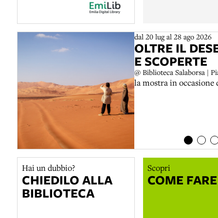
con svariate iniziat
territorio.Organizza
dal 20 lug al 28 ago 2026
OLTRE IL DES
E SCOPERTE
@ Biblioteca Salaborsa | P
la mostra in occasione
Hai un dubbio?
Scopri
CHIEDILO ALLA
COME FARE
BIBLIOTECA