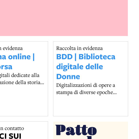
n evidenza
Raccolta in evidenza
a online |
BDD | Biblioteca
orsa
digitale delle
Donne
itali dedicate alla
ione della storia,
Digitalizzazioni di opere a
ra, della società e
stampa di diverse epoche
uzioni di Bologna e
relative alla memoria storica,
rritorio.
culturale, politica e sociale
delle donne e dei loro
movimenti di emancipazione
e liberazione dall’Ottocento a
n contatto
CI SUI
oggi.