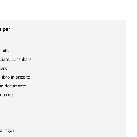
 per
Emilib
diare, consultare
ibro
libro in prestito
 un documento
Internet
a lingua