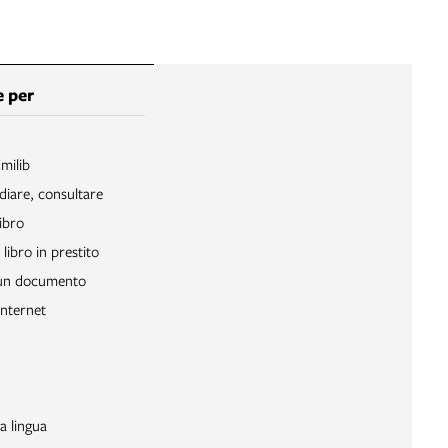
 per
Emilib
diare, consultare
ibro
libro in prestito
 un documento
Internet
a lingua