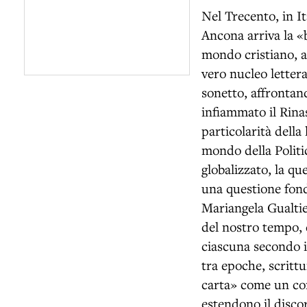
Nel Trecento, in I
Ancona arriva la «b
mondo cristiano, al
vero nucleo lettera
sonetto, affrontan
infiammato il Rinas
particolarità della
mondo della Politi
globalizzato, la qu
una questione fond
Mariangela Gualtie
del nostro tempo, d
ciascuna secondo il
tra epoche, scrittu
carta» come un con
estendono il disco