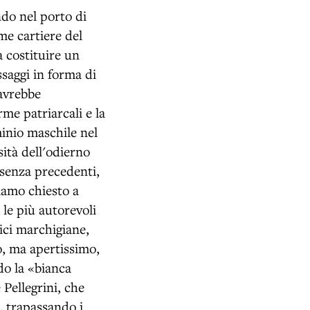
ndo nel porto di
me cartiere del
a costituire un
ssaggi in forma di
 avrebbe
me patriarcali e la
minio maschile nel
ità dell'odierno
 senza precedenti,
iamo chiesto a
le più autorevoli
rici marchigiane,
mo, ma apertissimo,
ndo la «bianca
Pellegrini, che
, trapassando i