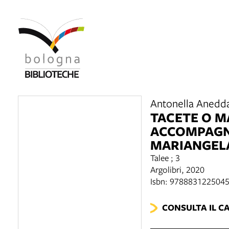
Antonella Anedda,
TACETE O M
ACCOMPAGNA
MARIANGELA
Talee ; 3
Argolibri, 2020
Isbn: 978883122504
CONSULTA IL C