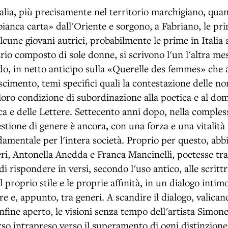
talia, più precisamente nel territorio marchigiano, qua
ianca carta» dall'Oriente e sorgono, a Fabriano, le pri
cune giovani autrici, probabilmente le prime in Italia 
rio composto di sole donne, si scrivono l'un l'altra me
do, in netto anticipo sulla «Querelle des femmes» che
cimento, temi specifici quali la contestazione delle nor
 loro condizione di subordinazione alla poetica e al do
ca e delle Lettere. Settecento anni dopo, nella compless
estione di genere è ancora, con una forza e una vitalità
amentale per l'intera società. Proprio per questo, abb
ri, Antonella Anedda e Franca Mancinelli, poetesse tra 
i rispondere in versi, secondo l'uso antico, alle scritt
 proprio stile e le proprie affinità, in un dialogo inti
re e, appunto, tra generi. A scandire il dialogo, valica
fine aperto, le visioni senza tempo dell'artista Simone 
rso intrapreso verso il superamento di ogni distinzione