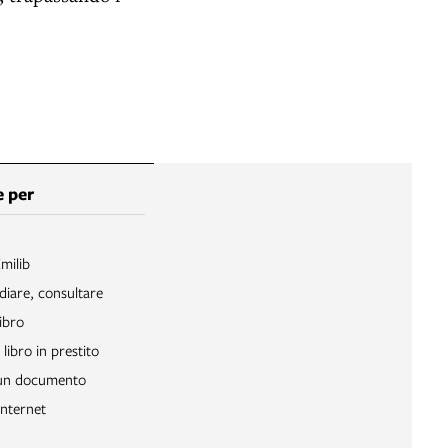
 per
Emilib
diare, consultare
ibro
libro in prestito
 un documento
Internet