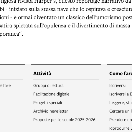
stigiosa rivista Harper's, questo reportage narrativo d
bi - iniziato sulla stessa nave che lo ospitava e cresci
ioni - è ormai diventato un classico dell'umorismo po
tira spietata sull'opulenza e il divertimento di massa 
poranea“.
Attività
Come fare
elfare
Gruppi di lettura
Iscriversi
Facilitazione digitale
Iscriversi a 
Progetti speciali
Leggere, stu
Archivio newsletter
Cercare un l
Proposte per le scuole 2025-2026
Prendere un 
Riprodurre