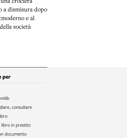
a una crociera
uto a dismisura dopo
stmoderno e al
della società
 per
Emilib
diare, consultare
ibro
libro in prestito
 un documento