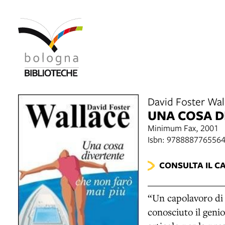
David Foster Wal
UNA COSA D
Minimum Fax, 2001
Isbn: 978888776556
CONSULTA IL C
“Un capolavoro di c
conosciuto il geni