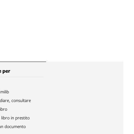
 per
Emilib
diare, consultare
ibro
libro in prestito
 un documento