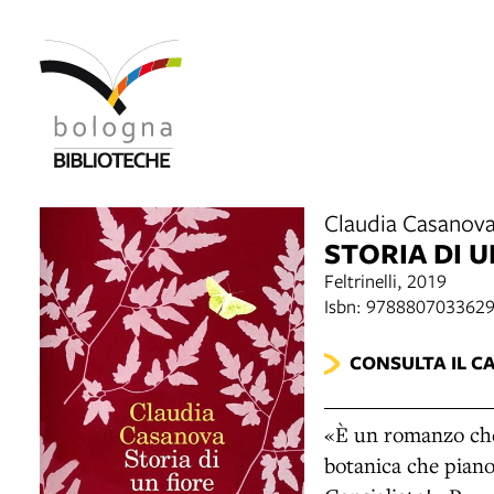
Claudia Casanov
STORIA DI U
Feltrinelli, 2019
Isbn: 978880703362
CONSULTA IL C
«È un romanzo che 
botanica che piano