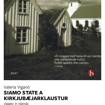
Valeria Viganò
SIAMO STATE A
KIRKJUBÆJARKLAUSTUR
viaggio in Islanda