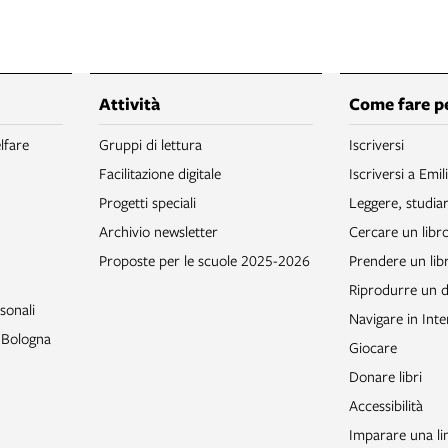
Attività
Come fare p
lfare
Gruppi di lettura
Iscriversi
Facilitazione digitale
Iscriversi a Emil
Progetti speciali
Leggere, studia
Archivio newsletter
Cercare un libr
Proposte per le scuole 2025-2026
Prendere un libr
Riprodurre un
sonali
Navigare in Inte
o Bologna
Giocare
Donare libri
Accessibilità
Imparare una li