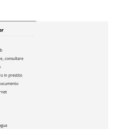
er
ib
re, consultare
o
o in prestito
 documento
rnet
ngua