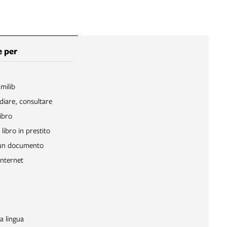
 per
Emilib
diare, consultare
ibro
libro in prestito
 un documento
Internet
a lingua