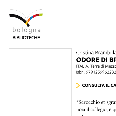
Cristina Brambill
ODORE DI 
ITALIA, Terre di Mezz
Isbn: 979125996223
CONSULTA IL C
"Scrocchio et sgra
noia il collegio, e