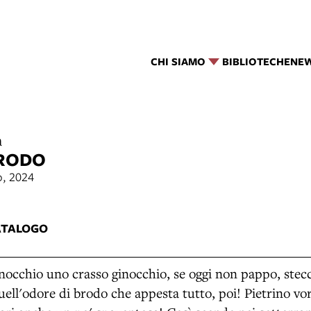
CHI SIAMO
BIBLIOTECHE
NE
a
BRODO
o, 2024
2
ATALOGO
nocchio uno crasso ginocchio, se oggi non pappo, stec
 quell'odore di brodo che appesta tutto, poi! Pietrino vo