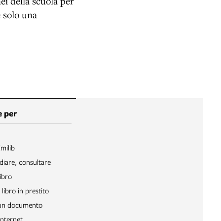
i della scuola per
è solo una
 per
Emilib
diare, consultare
ibro
libro in prestito
 un documento
Internet