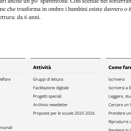
ri anche un po' spaventosa! Così scende nei sotterrane
one che trasforma in ombre i bambini esiste davvero o 
lettura: da 6 anni.
Attività
Come fare
elfare
Gruppi di lettura
Iscriversi
Facilitazione digitale
Iscriversi a 
Progetti speciali
Leggere, stu
Archivio newsletter
Cercare un l
Proposte per le scuole 2025-2026
Prendere un 
Riprodurre
rsonali
Navigare in 