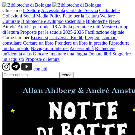
Chi siamo
Il Settore
Accessibilità
Carta dei Servizi
Carta delle
Collezioni
Social Media Policy
Patto per la Lettura
Welfare
Culturale
Biblioteche e sviluppo sostenibile
Biblioteche
News
Attività
Attività per under 18
Attività per tutte e tutti
Mostre
Gruppi
di lettura
Proposte per le scuole 2025-2026
Facilitazione digitale
Come fare per
Iscriversi
Iscriversi a Emilib
Leggere, studiare,
consultare
Cercare un libro
Prendere un libro in prestito
Riprodurre
un documento
Navigare in Internet
Accessibilità
Richiedere
un'identità alias
Giocare
Imparare una lingua
Donare libri
Suggerire
un acquisto
Proposte di lettura
contatti
cerca