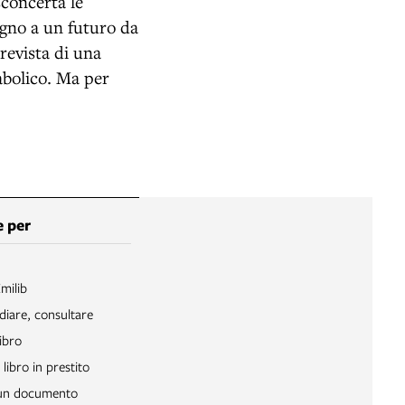
sconcerta le
egno a un futuro da
revista di una
abolico. Ma per
 per
Emilib
diare, consultare
ibro
libro in prestito
 un documento