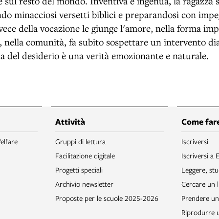
e sul resto del mondo. Inventiva e ingenua, la ragazza 
do minacciosi versetti biblici e preparandosi con imp
vece della vocazione le giunge l'amore, nella forma imp
, nella comunità, fa subito sospettare un intervento di
ta del desiderio è una verità emozionante e naturale.
Attività
Come fare
elfare
Gruppi di lettura
Iscriversi
Facilitazione digitale
Iscriversi a 
Progetti speciali
Leggere, stu
Archivio newsletter
Cercare un l
Proposte per le scuole 2025-2026
Prendere un 
Riprodurre