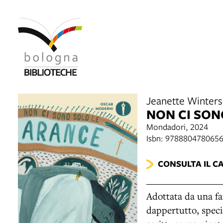
Jeanette Winter
NON CI SON
Mondadori, 2024
Isbn: 978880478065
CONSULTA IL C
Adottata da una fam
dappertutto, speci