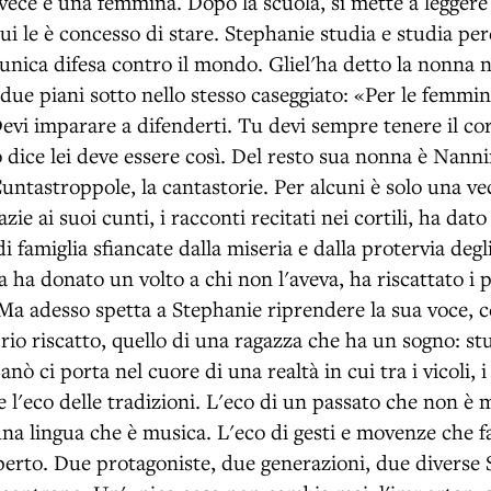
vece è una femmina. Dopo la scuola, si mette a leggere s
ui le è concesso di stare. Stephanie studia e studia per
 unica difesa contro il mondo. Gliel'ha detto la nonna 
 due piani sotto nello stesso caseggiato: «Per le femmin
 Devi imparare a difenderti. Tu devi sempre tenere il cor
o dice lei deve essere così. Del resto sua nonna è Nan
untastroppole, la cantastorie. Per alcuni è solo una ve
razie ai suoi cunti, i racconti recitati nei cortili, ha dat
di famiglia sfiancate dalla miseria e dalla protervia deg
 ha donato un volto a chi non l'aveva, ha riscattato i p
 Ma adesso spetta a Stephanie riprendere la sua voce, c
prio riscatto, quello di una ragazza che ha un sogno: st
anò ci porta nel cuore di una realtà in cui tra i vicoli, i 
 l'eco delle tradizioni. L'eco di un passato che non è 
una lingua che è musica. L'eco di gesti e movenze che f
aperto. Due protagoniste, due generazioni, due diverse