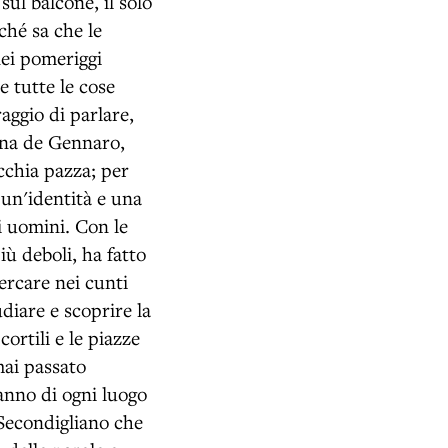
ul balcone, il solo
ché sa che le
nei pomeriggi
e tutte le cose
aggio di parlare,
nina de Gennaro,
cchia pazza; per
o un'identità e una
li uomini. Con le
iù deboli, ha fatto
ercare nei cunti
udiare e scoprire la
cortili e le piazze
mai passato
anno di ogni luogo
 Secondigliano che