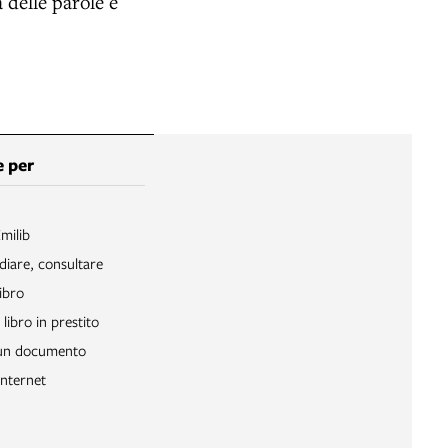
 delle parole e
 per
Emilib
diare, consultare
ibro
libro in prestito
 un documento
Internet