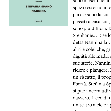
sono maschi, lei in
spazio esterno in c
parole sono la sua
passati a casa sua,
sono più difficili.
Stephanie». E se l
detta Nannina la C
altri è colei che, g
dignità alle madri 
sue storie, Nannina
ridere e piangere.
un riscatto, il pro
libertà. Stefania Sp
si può ancora udire
davvero. L'eco di 
un teatro a cielo 