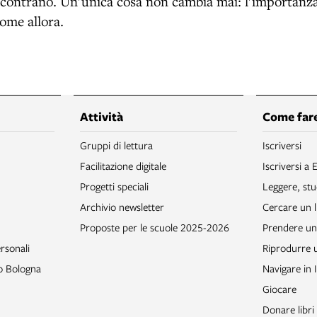
 scontrano. Un'unica cosa non cambia mai: l'importanza
come allora.
Attività
Come fare
Gruppi di lettura
Iscriversi
Facilitazione digitale
Iscriversi a 
Progetti speciali
Leggere, stu
Archivio newsletter
Cercare un l
Proposte per le scuole 2025-2026
Prendere un 
rsonali
Riprodurre
to Bologna
Navigare in 
Giocare
Donare libri