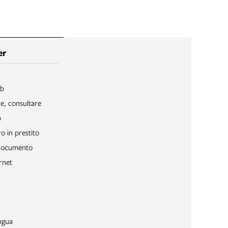
er
ib
re, consultare
o
o in prestito
 documento
rnet
ngua