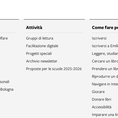
Attività
Come fare p
lfare
Gruppi di lettura
Iscriversi
Facilitazione digitale
Iscriversi a Emil
Progetti speciali
Leggere, studia
Archivio newsletter
Cercare un libr
Proposte per le scuole 2025-2026
Prendere un libr
Riprodurre un
sonali
Navigare in Inte
o Bologna
Giocare
Donare libri
Accessibilità
Imparare una li