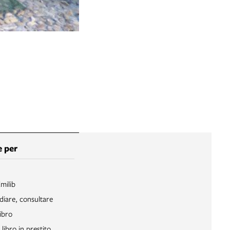
 per
Emilib
diare, consultare
ibro
libro in prestito