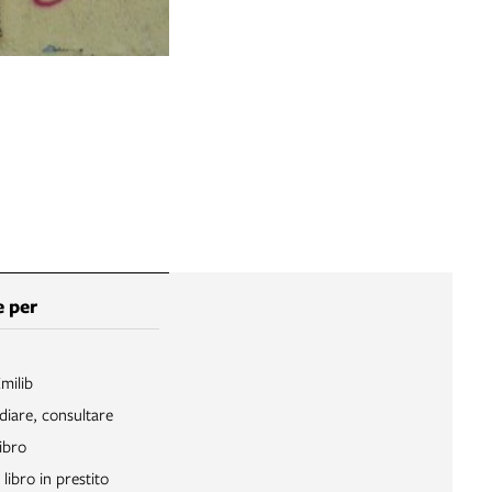
 per
Emilib
diare, consultare
ibro
libro in prestito