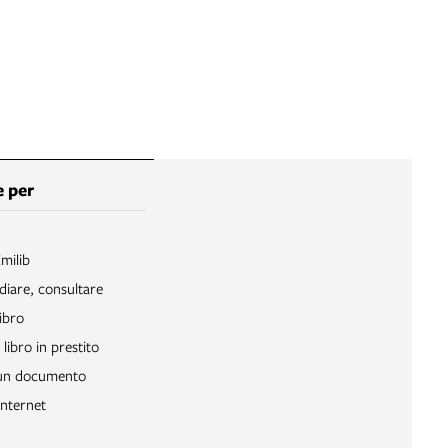
 per
Emilib
diare, consultare
ibro
libro in prestito
 un documento
Internet