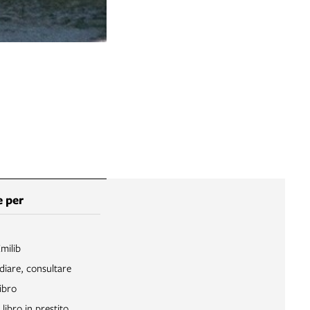
 per
Emilib
diare, consultare
ibro
libro in prestito