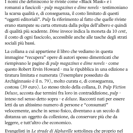
I nomi che definiscono le riviste come «Black Mask» e i
romanzi a fascicoli -
pulp magazines
e
dime novels
- testimoniano
la scarsa qualità e, di conseguenza, il costo limitato di questi
“oggetti editoriali”.
Pulp
fa riferimento al fatto che quelle riviste
erano stampate su carta ottenuta dalla polpa dell’albero e quindi
di qualità più scadente.
Dime
invece indica la moneta da 10
cent
,
il costo di ogni fascicolo, accessibile anche alle tasche degli strati
sociali più bassi.
La collana a cui appartiene il libro che vediamo in questa
immagine “recupera” opere di autori spesso dimenticati che
riempivano le pagine di
pulp magazines
e
dime novels
- come
questo Robert Ervin Howard - ma le ripubblica in una edizione a
tiratura limitata e numerata (l’esemplare posseduto da
Archiginnasio è il n. 79), molto curata e, di conseguenza,
costosa (39 euro). Lo stesso titolo della collana,
D. Pulp Fiction
Deluxe
, accosta due termini fra loro in contraddizione,
pulp
-
inteso nel senso detto sopra - e
deluxe
. Racconti nati per essere
letti da un altissimo numero di persone e “consumati”
velocemente, anche in senso fisico, diventano a un secolo di
distanza un oggetto da collezione, da conservare più che da
leggere, e tutt’altro che economico.
Evangelisti in
Le strade di Alphaville
sottolinea che proprio nel