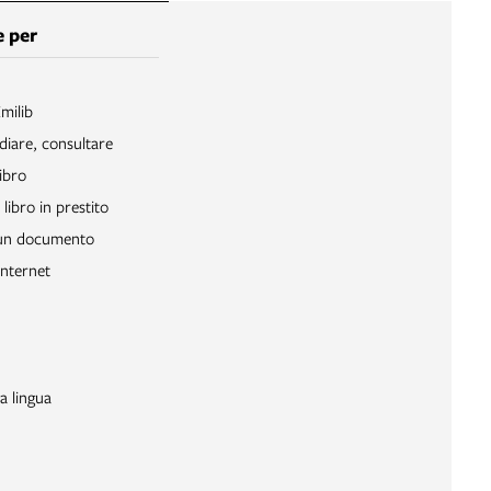
 per
Emilib
diare, consultare
ibro
libro in prestito
 un documento
Internet
a lingua