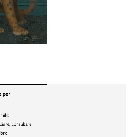
 per
Emilib
diare, consultare
ibro