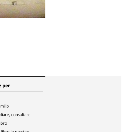
 per
Emilib
diare, consultare
ibro
libro in prestito