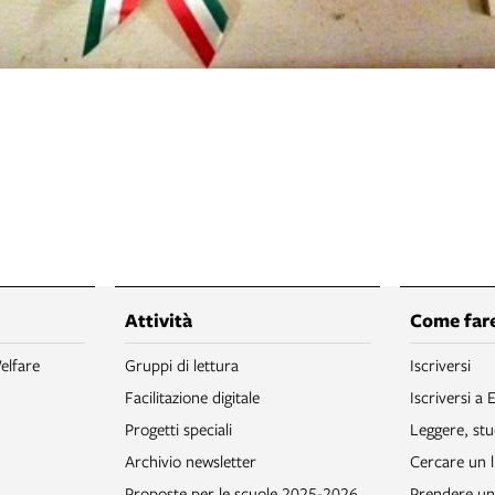
Attività
Come fare
elfare
Gruppi di lettura
Iscriversi
Facilitazione digitale
Iscriversi a 
Progetti speciali
Leggere, stu
Archivio newsletter
Cercare un l
Proposte per le scuole 2025-2026
Prendere un 