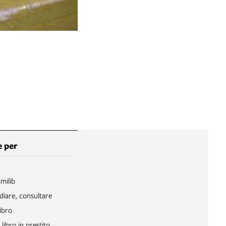
 per
Emilib
diare, consultare
ibro
libro in prestito