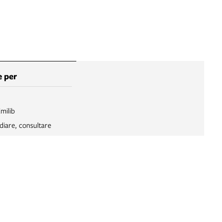
 per
Emilib
diare, consultare
ibro
libro in prestito
 un documento
Internet