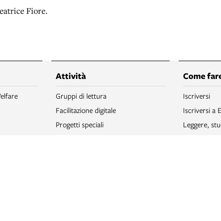
eatrice Fiore.
Attività
Come fare
elfare
Gruppi di lettura
Iscriversi
Facilitazione digitale
Iscriversi a 
Progetti speciali
Leggere, stu
Archivio newsletter
Cercare un l
Proposte per le scuole 2025-2026
Prendere un 
Riprodurre
rsonali
Navigare in 
to Bologna
Giocare
Donare libri