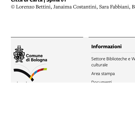
© Lorenzo Bettini, Janaima Costantini, Sara Fabbiani, B
Informazioni
Settore Biblioteche e W
culturale
Area stampa
Documenti
Seguici sui social
Settore Biblioteche e Welfare
Statistiche
culturale
Trattamento dei dati pe
Piazza Maggiore, 6, Bologna
Licenze e disclaimer si
telefono
+39 051 2194400 c/o
Biblioteche
Biblioteca Salaborsa
email