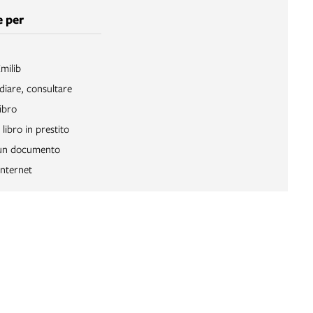
 per
Emilib
diare, consultare
ibro
libro in prestito
 un documento
Internet
a lingua