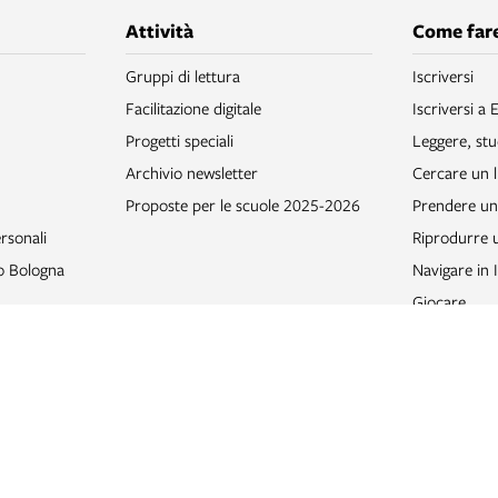
Attività
Come fare
Gruppi di lettura
Iscriversi
Facilitazione digitale
Iscriversi a 
Progetti speciali
Leggere, stu
Archivio newsletter
Cercare un l
Proposte per le scuole 2025-2026
Prendere un 
rsonali
Riprodurre
to Bologna
Navigare in 
Giocare
Donare libri
Accessibilità
Imparare un