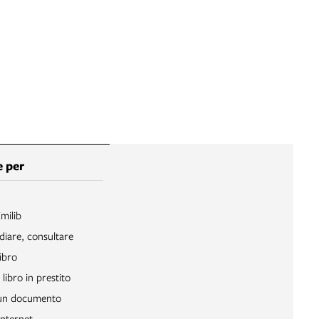
 per
Emilib
diare, consultare
ibro
libro in prestito
 un documento
Internet