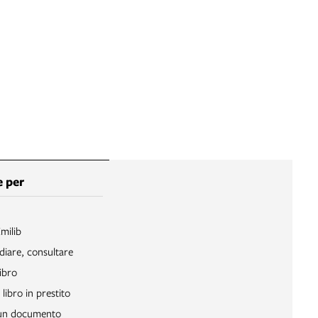
 per
Emilib
diare, consultare
ibro
libro in prestito
 un documento