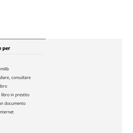
 per
Emilib
diare, consultare
ibro
libro in prestito
 un documento
Internet