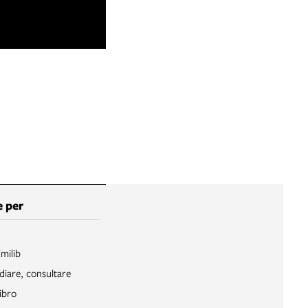
 per
Emilib
diare, consultare
ibro