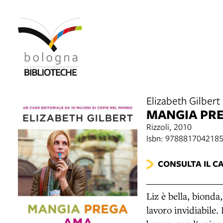
Elizabeth Gilbert
MANGIA PR
Rizzoli, 2010
Isbn: 978881704218
CONSULTA IL C
Liz è bella, biond
lavoro invidiabile.