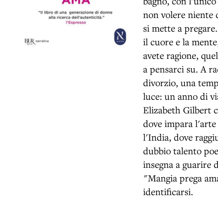
bagno, con l'unico 
non volere niente d
si mette a pregare
il cuore e la mente
avete ragione, quel
a pensarci su. A ra
divorzio, una tempe
luce: un anno di vi
Elizabeth Gilbert ci
dove impara l'arte 
l'India, dove ragg
dubbio talento poet
insegna a guarire d
"Mangia prega ama"
identificarsi.