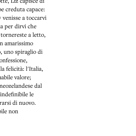
tte, Liz capisce di
bbe creduta capace:
 venisse a toccarvi
ma per dirvi che
tornereste a letto,
 Un amarissimo
, uno spiraglio di
confessione,
felicità: l'Italia,
mabile valore;
 neozelandese dal
ndefinibile le
rarsi di nuovo.
bile non