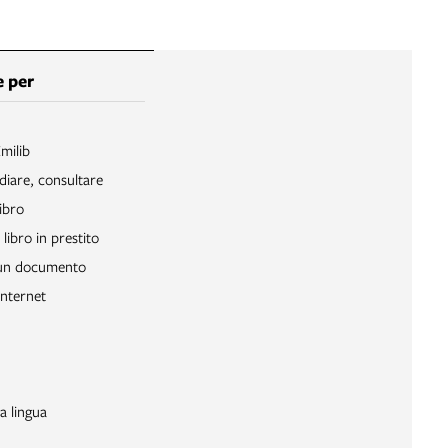
 per
Emilib
diare, consultare
ibro
libro in prestito
 un documento
Internet
a lingua