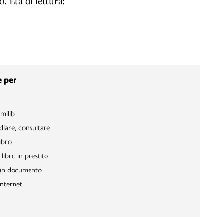
o. Età di lettura:
 per
Emilib
diare, consultare
ibro
libro in prestito
 un documento
Internet