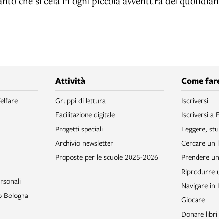
ncanto che si cela in ogni piccola avventura del quotidian
Attività
Come fare
elfare
Gruppi di lettura
Iscriversi
Facilitazione digitale
Iscriversi a 
Progetti speciali
Leggere, stu
Archivio newsletter
Cercare un l
Proposte per le scuole 2025-2026
Prendere un 
Riprodurre
rsonali
Navigare in 
to Bologna
Giocare
Donare libri