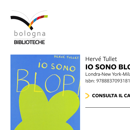
Hervé Tullet
IO SONO BL
Londra-New York-Mila
Isbn: 978883709318
CONSULTA IL C