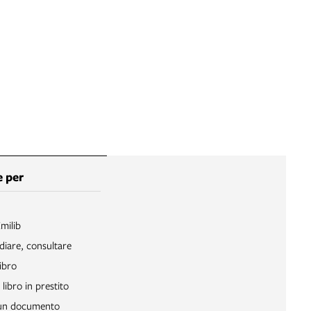
 per
Emilib
diare, consultare
ibro
libro in prestito
 un documento