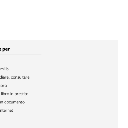
 per
Emilib
diare, consultare
ibro
libro in prestito
 un documento
Internet