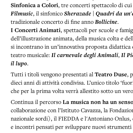
Sinfonica a Colori
, tre concerti spettacolo di cu
Filmusic
, il sinfonico
Sherazade | Quadri da un'
tradizionale concerto di fine anno
Bollicine
.
I Concerti Animati
, spettacoli per scuole e famigl
dell’illustrazione animata, della musica colta e del
si incontrano in un’innovativa proposta didattica 
teatro musicale:
Il carnevale degli Animali
,
Il P
il lupo
.
Tutti i titoli vengono presentati al
Teatro Duse
, 
dieci anni di attività condivisa. L’unico titolo ‘fuori
che per la prima volta verrà allestito sotto un ver
Continua il percorso
La musica non ha un sens
collaborazione con l’Istituto Cavazza, la Fondazi
nazionale sordi), il FIEDDA e l'Antoniano Onlus, 
e incontri pensati per sviluppare nuovi strumenti e