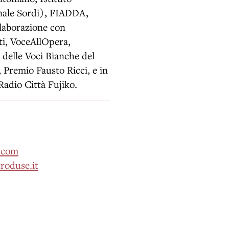
nale Sordi), FIADDA,
laborazione con
i, VoceAllOpera,
 delle Voci Bianche del
 Premio Fausto Ricci, e in
Radio Città Fujiko.
.com
troduse.it