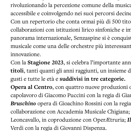
rivoluzionando la percezione comune della musica
accessibile e coinvolgendo nei suoi percorsi decine 
Con un repertorio che conta ormai più di 500 titol
collaborazioni con istituzioni lirico sinfoniche e im
panorama internazionale, Senzaspine si è conquis
musicale come una delle orchestre più interessant
innovazione.
Con la
Stagione 2023
, si celebra l’importante an
titoli
, tanti quanti gli anni raggiunti, un insieme di
gusti e tutte le età e
suddivisi in tre categorie.
Opera al Centro
, con quattro nuove produzioni 
capolavoro di Giacomo Puccini con la regia di Gia
Bruschino
opera di Gioachino Rossini con la regia
collaborazione con Accademia Musicale Chigiana
Leoncavallo, in coproduzione con OperÆtruria;
I
Verdi con la regia di Giovanni Dispenza.