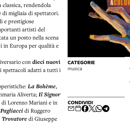
 classica, rendendola
di migliaia di spettatori.
i e prestigiose
portanti artisti del
tata un posto nella scena
i in Europa per qualità e
niversario con
dieci nuovi
CATEGORIE
musica
 spettacoli adatti a tutti i
operistiche:
La Bohème
,
nmaria Aliverta;
Il Signor
 di Lorenzo Mariani e in
CONDIVIDI
;
Pagliacci
di Ruggero
l Trovatore
di Giuseppe