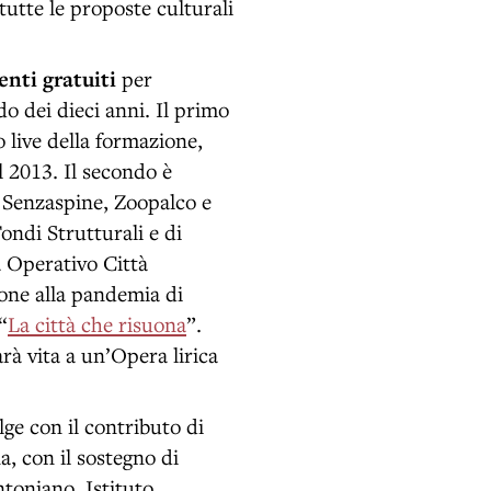
 tutte le proposte culturali
nti gratuiti
per
o dei dieci anni. Il primo
 live della formazione,
l 2013. Il secondo è
a Senzaspine, Zoopalco e
ondi Strutturali e di
 Operativo Città
one alla pandemia di
“
La città che risuona
”.
arà vita a un’Opera lirica
ge con il contributo di
 con il sostegno di
oniano, Istituto