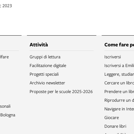
ic 2023
Attività
Come fare p
lfare
Gruppi di lettura
Iscriversi
Facilitazione digitale
Iscriversi a Emil
Progetti speciali
Leggere, studia
Archivio newsletter
Cercare un libr
Proposte per le scuole 2025-2026
Prendere un libr
Riprodurre un
sonali
Navigare in Inte
o Bologna
Giocare
Donare libri