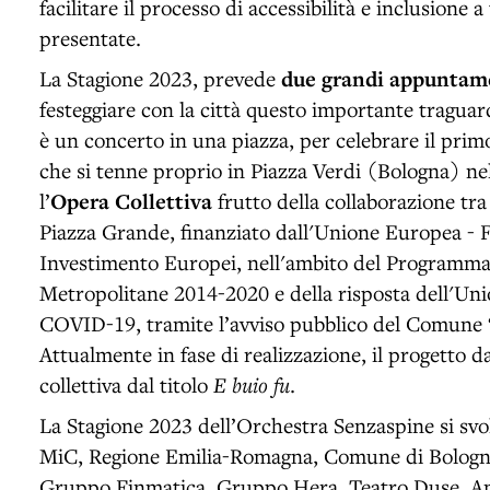
facilitare il processo di accessibilità e inclusione a
presentate.
La Stagione 2023, prevede
due grandi appuntame
festeggiare con la città questo importante traguard
è un concerto in una piazza, per celebrare il primo
che si tenne proprio in Piazza Verdi (Bologna) ne
l’
Opera Collettiva
frutto della collaborazione tr
Piazza Grande, finanziato dall'Unione Europea - F
Investimento Europei, nell'ambito del Programma
Metropolitane 2014-2020 e della risposta dell'Uni
COVID-19, tramite l’avviso pubblico del Comune 
Attualmente in fase di realizzazione, il progetto d
collettiva dal titolo
E buio fu
.
La Stagione 2023 dell’Orchestra Senzaspine si svol
MiC, Regione Emilia-Romagna, Comune di Bologna,
Gruppo Finmatica, Gruppo Hera, Teatro Duse, Ant