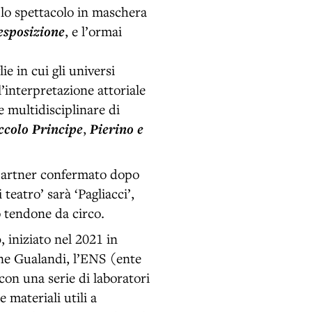
i lo spettacolo in maschera
esposizione
, e l’ormai
ie in cui gli universi
l’interpretazione attoriale
e multidisciplinare di
iccolo Principe
,
Pierino e
partner confermato dopo
 teatro’ sarà ‘Pagliacci’,
o tendone da circo.
o
, iniziato nel 2021 in
one Gualandi, l’ENS (ente
con una serie di laboratori
 materiali utili a