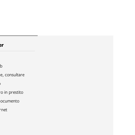
er
ib
re, consultare
o
o in prestito
 documento
rnet