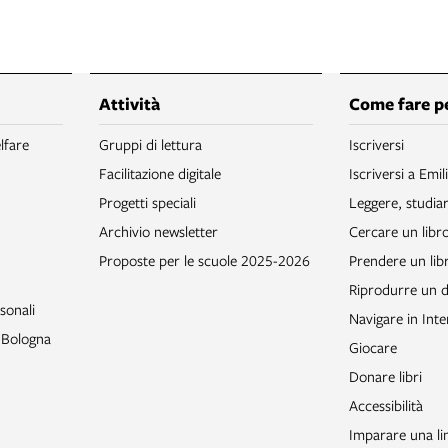
Attività
Come fare p
lfare
Gruppi di lettura
Iscriversi
Facilitazione digitale
Iscriversi a Emil
Progetti speciali
Leggere, studia
Archivio newsletter
Cercare un libr
Proposte per le scuole 2025-2026
Prendere un libr
Riprodurre un
sonali
Navigare in Inte
o Bologna
Giocare
Donare libri
Accessibilità
Imparare una li