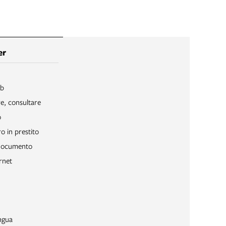
er
ib
re, consultare
o
o in prestito
 documento
rnet
ngua