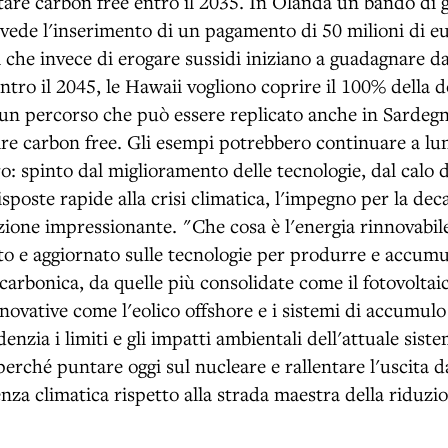
tare carbon free entro il 2035. In Olanda un bando di 
evede l'inserimento di un pagamento di 50 milioni di eu
i che invece di erogare sussidi iniziano a guadagnare da
Entro il 2045, le Hawaii vogliono coprire il 100% della
 un percorso che può essere replicato anche in Sardegna
re carbon free. Gli esempi potrebbero continuare a lu
: spinto dal miglioramento delle tecnologie, dal calo de
isposte rapide alla crisi climatica, l'impegno per la de
zione impressionante. "Che cosa è l'energia rinnovabil
 e aggiornato sulle tecnologie per produrre e accumu
carbonica, da quelle più consolidate come il fotovoltai
nnovative come l'eolico offshore e i sistemi di accumulo
nzia i limiti e gli impatti ambientali dell'attuale sist
 perché puntare oggi sul nucleare e rallentare l'uscita da
enza climatica rispetto alla strada maestra della riduz