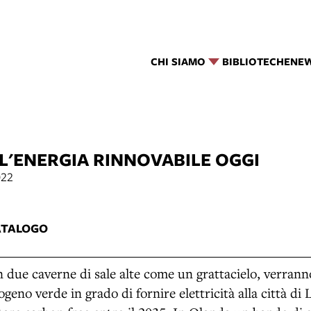
CHI SIAMO
BIBLIOTECHE
NE
 L'ENERGIA RINNOVABILE OGGI
022
7
ATALOGO
in due caverne di sale alte come un grattacielo, verranno
geno verde in grado di fornire elettricità alla città di 