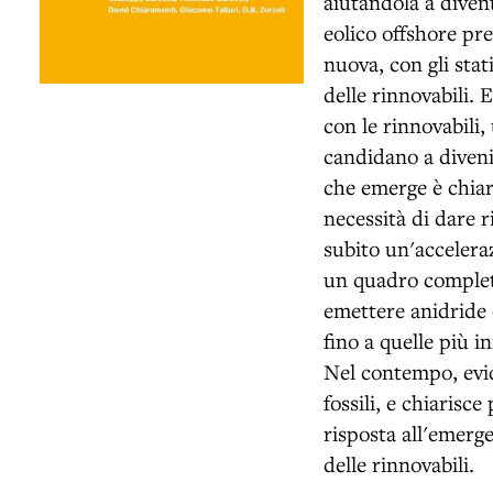
aiutandola a diven
eolico offshore pr
nuova, con gli stat
delle rinnovabili. 
con le rinnovabili,
candidano a diveni
che emerge è chiaro
necessità di dare r
subito un'accelera
un quadro completo
emettere anidride 
fino a quelle più i
Nel contempo, evide
fossili, e chiarisce
risposta all'emerg
delle rinnovabili.