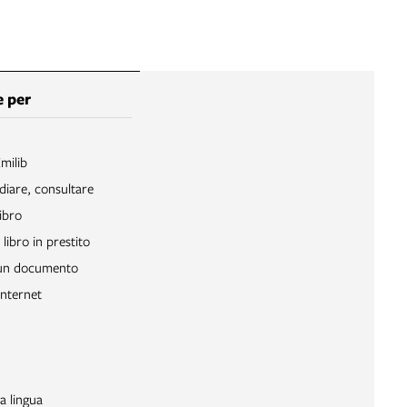
 per
Emilib
diare, consultare
ibro
libro in prestito
 un documento
Internet
a lingua