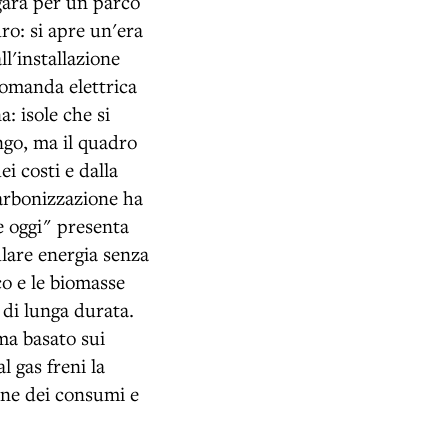
gara per un parco
ro: si apre un'era
ll'installazione
 domanda elettrica
: isole che si
ngo, ma il quadro
i costi e dalla
carbonizzazione ha
e oggi" presenta
lare energia senza
co e le biomasse
 di lunga durata.
ema basato sui
l gas freni la
ione dei consumi e