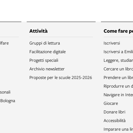
Attività
Come fare p
lfare
Gruppi di lettura
Iscriversi
Facilitazione digitale
Iscriversi a Emil
Progetti speciali
Leggere, studia
Archivio newsletter
Cercare un libr
Proposte per le scuole 2025-2026
Prendere un libr
Riprodurre un
sonali
Navigare in Inte
o Bologna
Giocare
Donare libri
Accessibilità
Imparare una li