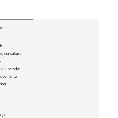
er
ib
re, consultare
o
o in prestito
 documento
rnet
ngua