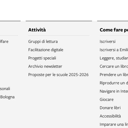
Attività
Come fare p
lfare
Gruppi di lettura
Iscriversi
Facilitazione digitale
Iscriversi a Emil
Progetti speciali
Leggere, studia
Archivio newsletter
Cercare un libr
Proposte per le scuole 2025-2026
Prendere un libr
Riprodurre un
sonali
Navigare in Inte
o Bologna
Giocare
Donare libri
Accessibilità
Imparare una li