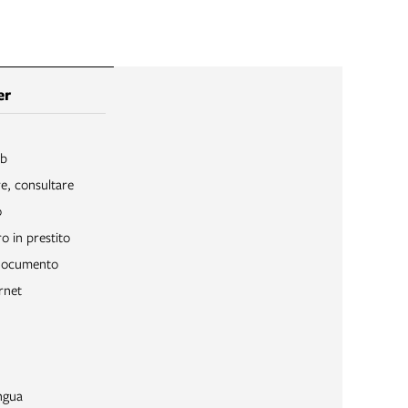
er
ib
re, consultare
o
o in prestito
 documento
rnet
ngua