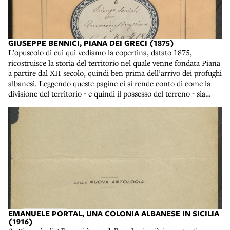
comunale di Corfù». Loriano Macchiavelli, Noi che gridammo
riacquisizione da parte di Stella-Nina della lingua arbëreshe, cioè
al vento, Torino, Einaudi, 2016. Collocazione: 20. Q. 1560 Nelle
la lingua parlata dagli “albanesi d’Italia”. Piana infatti - che fino
biblioteche del Polo Bolognese il romanzo è disponibile anche in
al 1941 si chiamava Piana dei Greci - è uno dei paesi fondati
versione audiolibro e eBook.
nella seconda metà del XV secolo dai profughi albanesi che
GIUSEPPE BENNICI, PIANA DEI GRECI (1875)
sbarcarono sulle coste dell’Italia meridionale, fuggiti dalle loro
L’opuscolo di cui qui vediamo la copertina, datato 1875,
terre d’origine a causa dell’invasione ottomana della penisola
ricostruisce la storia del territorio nel quale venne fondata Piana
balcanica. Per una prima informazione sulla nascita del paese si
a partire dal XII secolo, quindi ben prima dell’arrivo dei profughi
può leggere l’articolo Piana degli Albanesi: la fondazione di
albanesi. Leggendo queste pagine ci si rende conto di come la
Matteo Mandalà, in cui viene presentata anche la fotografia dei
divisione del territorio - e quindi il possesso del terreno - sia
Capitoli che regolarono la fondazione della colonia e i suoi
stato il motivo di conflitto ricorrente fra la colonia albanese e i
rapporti con le istituzioni siciliane. Questi Capitoli, insieme a
paesi e le città vicine, in particolare Monreale. Nel Novecento la
quelli di altri insediamenti arbëreshë in Sicilia, sono stati raccolti
lotta per il possesso dei terreni migliori per la coltivazione
da Giuseppe La Mantia nel volume che vediamo in questa
continua ad essere la ragione di uno scontro che si trasfoma in
immagine. Potete leggere online i Capitoli di Piana, stipulati una
conflitto sociale - con le istanze dei contadini che si oppongono
prima volta il 30 agosto 1488 e più volte confermati nel corso
allo strapotere dei latifondisti - più che in una lotta fra le diverse
dei secoli. I Capitoli delle colonie greco-albanesi di Sicilia dei
amministrazioni. La stessa festa del Primo Maggio diventa
secoli XV e XVI, raccolti e pubblicati da Giuseppe La Mantia,
spesso l’occasione per rivendicare il possesso e l’uso delle terre
Palermo, A. Giannitrapani, 1904. Collocazione: BALDACCI E.
coltivabili da parte dello strato più povero della popolazione di
216
Piana e dei paesi vicini. Una lotta che si incrocia con la storia
criminale dell’isola, dal momento che le famiglie più importanti
EMANUELE PORTAL, UNA COLONIA ALBANESE IN SICILIA
contro cui i contadini si battono sono spesso le stesse che
(1916)
stanno ai vertici dell’organizzazione mafiosa. Macchiavelli lo