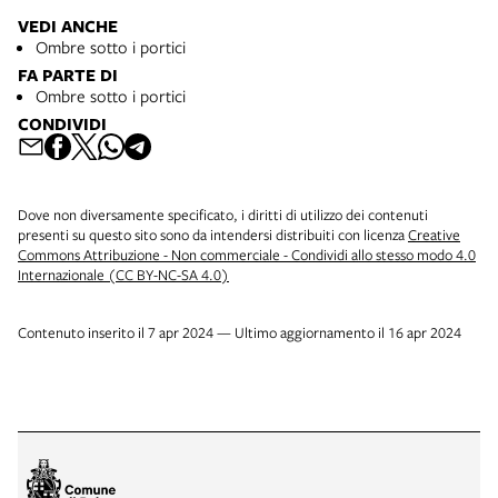
aveva collocato in esergo a Strage. Anche la narrazione dello
rumanzeri meglio di lui poteva farsi carico di narrare la strage di
1997. Collocazione: 20. X. 1434
scoppio della bomba riprende lo stesso schema del “conto alla
VEDI ANCHE
Portella della Ginestra. Ignazio Buttitta, Lu trenu di lu suli. Il
rovescia” inaugurato da Roversi e riproposto nel romanzo
Ombre sotto i portici
treno del sole: storie canti di protesta canzoni in dialetto
sull’attentato. Nella gallery dedicata a quest’ultimo non abbiamo
FA PARTE DI
siciliano con traduzione a fronte ; La vera storia di Salvatore
rilevato gli stretti legami esistenti fra l’Archiginnasio e Roberto
Ombre sotto i portici
Giuliano, Milano, Edizioni Avanti!, 1963. Collocaizone:
Roversi. Parte del fondo librario proveniente dalla Libreria
ANCESCHI D, 32, 82
CONDIVIDI
Palmaverde infatti fa parte delle collezioni della biblioteca, che
ha organizzato più di una iniziativa in ricordo del poeta
bolognese. In questa immagine il manifesto promozionale di
una delle più importanti fra queste iniziative, la mostra LIBRI.
Dove non diversamente specificato, i diritti di utilizzo dei contenuti
Fogli che bruciano. Le edizioni della Libreria Antiquaria
presenti su questo sito sono da intendersi distribuiti con licenza
Creative
Palmaverde di Roberto Roversi, 1948-2005, tenutasi dal 2
Commons Attribuzione - Non commerciale - Condividi allo stesso modo 4.0
febbraio al 19 marzo 2011 in biblioteca e di cui è ora disponibile
Internazionale (CC BY-NC-SA 4.0)
una versione online.
Contenuto inserito il 7 apr 2024 — Ultimo aggiornamento il 16 apr 2024