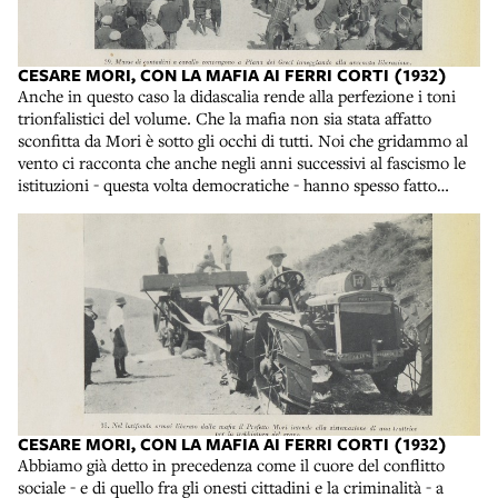
CESARE MORI, CON LA MAFIA AI FERRI CORTI (1932)
Anche in questo caso la didascalia rende alla perfezione i toni
trionfalistici del volume. Che la mafia non sia stata affatto
sconfitta da Mori è sotto gli occhi di tutti. Noi che gridammo al
vento ci racconta che anche negli anni successivi al fascismo le
istituzioni - questa volta democratiche - hanno spesso fatto
mostra di utilizzare il pugno di ferro contro la criminalità
quando invece, in segreto, ne ricercavano la complicità e
l’appoggio. Cesare Mori, Con la mafia ai ferri corti, Verona, A.
Mondadori, 1932. Collocazione: 34. C. 3277
CESARE MORI, CON LA MAFIA AI FERRI CORTI (1932)
Abbiamo già detto in precedenza come il cuore del conflitto
sociale - e di quello fra gli onesti cittadini e la criminalità - a