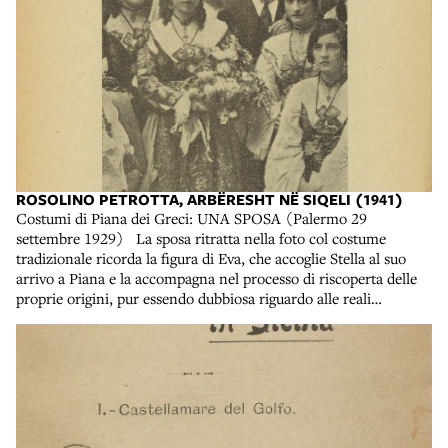
dominava un’estesa area pianeggiante dalla quale, con molte
probabilità, derivò il suo nome: Plana Ar­chiepiscopatus Montis
Regalis, in seguito Piana dell’Arcivescovo, poi Piana dei Greci, e,
infine, Piana degli Albanesi. Secondo la tradizione popolare, il
luogo sarebbe stato indicato da un prodigio compiuto dalla
Madonna dell’I­tria della quale i profughi avevano portato una
preziosa immagine dall’Albania». Rosolino Petrotta, Arbëreshë
në Siqueli, Tirane, Botim i ministris s'arsimit, 1941.
Collocazione: BALDACCI A. 448
ROSOLINO PETROTTA, ARBËRESHT NË SIQELI (1941)
Costumi di Piana dei Greci: UNA SPOSA (Palermo 29
settembre 1929) La sposa ritratta nella foto col costume
tradizionale ricorda la figura di Eva, che accoglie Stella al suo
arrivo a Piana e la accompagna nel processo di riscoperta delle
proprie origini, pur essendo dubbiosa riguardo alle reali
motivazioni del ritorno della ragazza. Eva, di origine milanese, è
giunta in Sicilia appena diciottenne proprio per sposare un ricco
possidente di Piana, ambientandosi da subito fra i nuovi
compaesani nonostante la distanza sociale e culturale. Nel
romanzo ha anche un’importante funzione di documentazione
degli eventi del passato e di una cultura che sta scomparendo,
grazie alla sua passione per la fotografia. Le immagini scattate