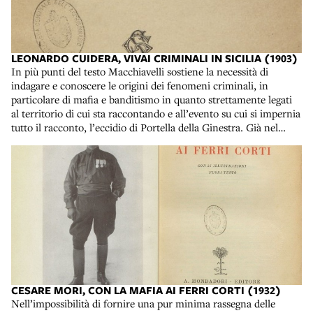
dalla donna risulteranno fondamentali per Stella e il suo
percorso di recupero delle memorie dell’infanzia. Nel già citato
articolo di Giuseppe Cocchiara Lembi di Albania in Sicilia
vengono ricordate le tradizioni del rito matrimoniale tipiche di
LEONARDO CUIDERA, VIVAI CRIMINALI IN SICILIA (1903)
Piana. Rosolino Petrotta, Arbëreshë në Siqueli, Tirane, Botim i
In più punti del testo Macchiavelli sostiene la necessità di
ministris s'arsimit, 1941. Collocazione: BALDACCI A. 448
indagare e conoscere le origini dei fenomeni criminali, in
particolare di mafia e banditismo in quanto strettamente legati
al territorio di cui sta raccontando e all’evento su cui si impernia
tutto il racconto, l’eccidio di Portella della Ginestra. Già nel
1903 Leonardo Cuidera si prefiggeva uguale scopo in questo
libro che elegge Castellamare del Golfo a caso di studio di come
la delinquenza possa nascere e attecchire in uno specifico
territorio. Si leggano indice e prefazione per cogliere lo spirito
del discorso, che arriva ad additare come male endemico - in
quanto derivante dalla struttura sociale - e nutrimento primario
per la crescita della pianta criminale «la vita parassita e da trivio
della nobiltà decaduta, [...] l’educazione gesuita della famiglia
ricca, [...] la corruzione politica». Leonardo Cuidera, Vivai
criminali in Sicilia. Vol. 1: Castellamare del golfo, Palermo,
Giornale di Sicilia, 1903. Collocazione: 6. G*. V. 57
CESARE MORI, CON LA MAFIA AI FERRI CORTI (1932)
Nell’impossibilità di fornire una pur minima rassegna delle