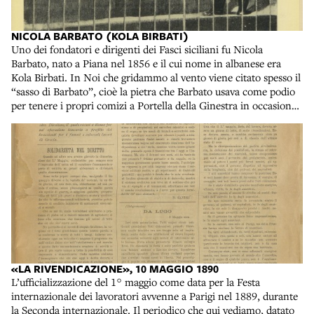
NICOLA BARBATO (KOLA BIRBATI)
Uno dei fondatori e dirigenti dei Fasci siciliani fu Nicola
Barbato, nato a Piana nel 1856 e il cui nome in albanese era
Kola Birbati. In Noi che gridammo al vento viene citato spesso il
“sasso di Barbato”, cioè la pietra che Barbato usava come podio
per tenere i propri comizi a Portella della Ginestra in occasione
della Festa del Lavoro. Fu proprio lui a inaugurare la tradizione
di riunire a Portella il 1° maggio i cittadini dei paesi circostanti.
In questa immagine (qui visibile a una migliore risoluzione)
Barbato è il secondo da sinistra, all’interno della gabbia in cui
erano chiusi i dirigenti dei Fasci siciliani durante il processo di
Palermo in cui vennero condannati. Barbato ricevette una pena
di 12 anni di carcere, ma come gli altri imputati beneficiò di
un’amnistia nel 1896. Salvatore Francesco Romano, Storia dei
Fasci siciliani, Bari, Laterza, 1959. Collocazione: 5. B. IV. 101
«LA RIVENDICAZIONE», 10 MAGGIO 1890
L’ufficializzazione del 1° maggio come data per la Festa
internazionale dei lavoratori avvenne a Parigi nel 1889, durante
la Seconda internazionale. Il periodico che qui vediamo, datato