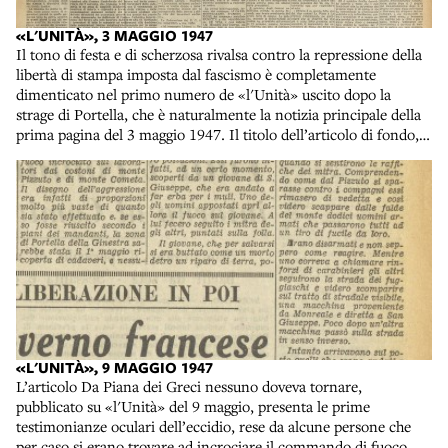
Portella per gli abitanti di Piana - acquista particolare
importanza perché diventa anche un simbolo della liberazione
«L'UNITÀ», 3 MAGGIO 1947
dalla dittatura. L’organo del PCI sceglie di ricordare l’oscurità
Il tono di festa e di scherzosa rivalsa contro la repressione della
degli anni del fascismo con una sorta di sberleffo, rievocando il
libertà di stampa imposta dal fascismo è completamente
giornale satirico - naturalmente clandestino - «Il Galletto
dimenticato nel primo numero de «l'Unità» uscito dopo la
rosso», il cui terzo numero era uscito esattamente 20 anni
strage di Portella, che è naturalmente la notizia principale della
prima, il 1° maggio 1927. La didascalia all’immagine che correda
prima pagina del 3 maggio 1947. Il titolo dell’articolo di fondo,
l’articolo recita: «Il Galletto rosso, cui la polizia fascista diede
Imboscata fascista, dichiara senza mezzi termini la matrice
una caccia spietata, era un giornaletto in gran parte umoristico
dell’attentato. Il fatto che le indagini identificheranno poi nella
compilato clandestinamente da giovani comunisti. Uscì il 1°
banda di Salvatore Giuliano gli esecutori materiali della strage
Maggio 1927 e fu diffuso tra gli operai. Ridere un po’ faceva
non inficia l’ipotesi proposta nell’articolo. Noi che gridammo al
bene, specialmente allora». Come il riferimento ai martiri di
vento, in particolare nel capitolo Primo intermezzo che riserva
Chicago, anche il “galletto rosso” ci riporta alla memoria letture
sorprese al lettore. Forse amare, sostiene apertamente il
fatte lo scorso anno seguendo le tracce delle lotte sindacali nella
coinvolgimento delle organizzazioni della destra sopravvissute
trilogia Il Sole dell’Avvenire di Valerio Evangelisti. Il “galletto
alla fine del regime mussoliniano. Macchiavelli ipotizza non solo
rosso” infatti era la forma di lotta bracciantile che spesso si
la matrice politica dell’attentato - che Giuliano e i suoi uomini
accompagnava agli scioperi più duri e che consisteva
abbiano agito su richiesta di uomini politici è fortemente
nell’appiccare il fuoco ai fienili e ai pagliai dei ricchi possidenti.
probabile anche se non dimostrato in sede giuridica - ma che
Una forma di sabotaggio che si aggiungeva ad altre
«L'UNITÀ», 9 MAGGIO 1947
parte di coloro che spararono sulla folla a Portella fossero
manifestazioni violente, messa in pratica dall’ala più
L’articolo Da Piana dei Greci nessuno doveva tornare,
esponenti della destra fascista. Il bandito sarebbe stato quindi,
rivoluzionaria delle organizzazioni sindacali, spesso in conflitto
pubblicato su «l'Unità» del 9 maggio, presenta le prime
secondo questa versione che nel romanzo viene sostenuta da
con i movimenti più riformisti. Evangelisti intitola proprio Il
testimonianze oculari dell’eccidio, rese da alcune persone che
Omero, il perfetto capro espiatorio - naturalmente non
Galletto Rosso. Precariato e conflitto di classe in Emilia
per caso si erano trovare ad incrociare il commando di fuoco