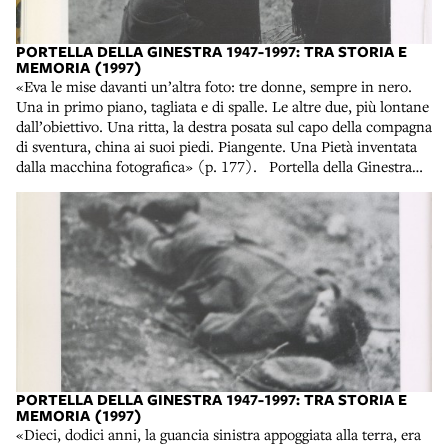
«Stella guardò la foto. Una donna urlava il proprio dolore,
stretta in un gruppo di altre donne in nero che la sorreggevano.
PORTELLA DELLA GINESTRA 1947-1997: TRA STORIA E
Nel grumo scuro la donna era una macchia chiara. Nella corsa
MEMORIA (1997)
verso un figlio o il marito o la madre, morti o feriti, le era forse
«Eva le mise davanti un’altra foto: tre donne, sempre in nero.
caduto dal capo lo scialle che l’aveva coperta fino alla cintura.
Una in primo piano, tagliata e di spalle. Le altre due, più lontane
Macchie scure aveva sulla camicia bianca. Ed era sangue» (p.
dall’obiettivo. Una ritta, la destra posata sul capo della compagna
176-177). Portella della Ginestra 1947-1997: tra storia e
di sventura, china ai suoi piedi. Piangente. Una Pietà inventata
memoria, catalogo a cura di Filippo Guttuso... [et al.] della
dalla macchina fotografica» (p. 177). Portella della Ginestra
mostra tenuta a Piana degli Albanesi nel 1997, Palermo, Cittá di
1947-1997: tra storia e memoria, catalogo a cura di Filippo
Palermo, 1997. Collocazione: 20. X. 1434
Guttuso... [et al.] della mostra tenuta a Piana degli Albanesi nel
1997, Palermo, Cittá di Palermo, 1997. Collocazione: 20. X.
1434
PORTELLA DELLA GINESTRA 1947-1997: TRA STORIA E
MEMORIA (1997)
«Dieci, dodici anni, la guancia sinistra appoggiata alla terra, era