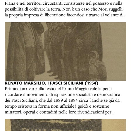
Piana e nei territori circostanti consistesse nel possesso e nella
possibilità di coltivare la terra. Non è un caso che Mori suggelli
la propria impresa di liberazione facendosi ritrarre al volante di
una trattrice per la trebbiatura del grano. Cesare Mori, Con la
mafia ai ferri corti, Verona, A. Mondadori, 1932. Collocazione:
34. C. 3277
RENATO MARSILIO, I FASCI SICILIANI (1954)
Prima di arrivare alla festa del Primo Maggio vale la pena
ricordare il movimento di ispirazione socialista e democratica
dei Fasci Siciliani, che dal 1889 al 1894 circa (anche se già da
tempo esisteva in forma non ufficiale) guidò e sostenne
minatori, operai e contadini nelle loro rivendicazioni per
migliori condizioni di lavoro e una più equa distribuzione delle
terre coltivabili, come già visto tema centrale nel conflitto
sociale dell’isola. Il movimento, dopo avere ottenuto importanti