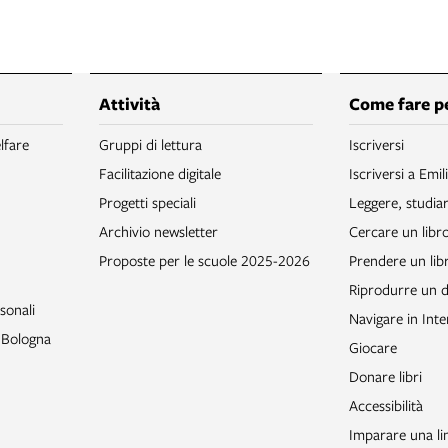
Attività
Come fare p
lfare
Gruppi di lettura
Iscriversi
Facilitazione digitale
Iscriversi a Emil
Progetti speciali
Leggere, studia
Archivio newsletter
Cercare un libr
Proposte per le scuole 2025-2026
Prendere un libr
Riprodurre un
sonali
Navigare in Inte
o Bologna
Giocare
Donare libri
Accessibilità
Imparare una li