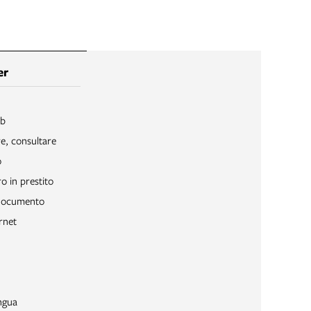
er
ib
re, consultare
o
o in prestito
 documento
rnet
ngua