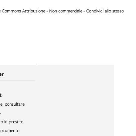
e Commons Attribuzione - Non commerciale - Condividi allo stesso
er
ib
re, consultare
o
o in prestito
 documento