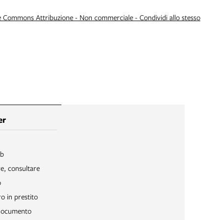
e Commons Attribuzione - Non commerciale - Condividi allo stesso
er
ib
re, consultare
o
o in prestito
 documento