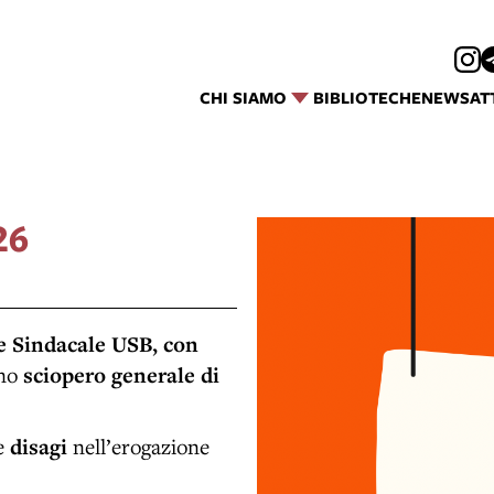
CHI SIAMO
BIBLIOTECHE
NEWS
AT
26
 Sindacale USB, con
no
sciopero generale di
re
disagi
nell’erogazione