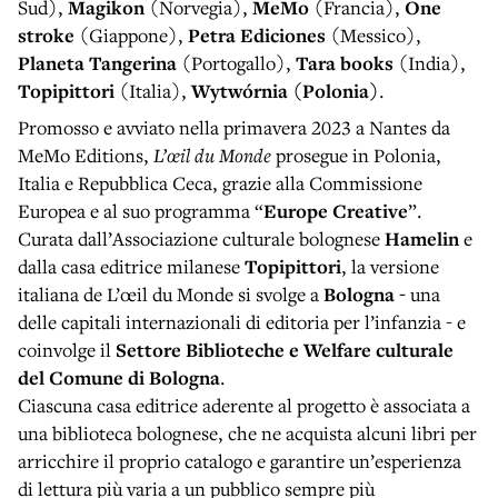
Sud),
Magikon
(Norvegia),
MeMo
(Francia),
One
stroke
(Giappone),
Petra Ediciones
(Messico),
Planeta Tangerina
(Portogallo),
Tara books
(India),
Topipittori
(Italia),
Wytwórnia (Polonia)
.
Promosso e avviato nella primavera 2023 a Nantes da
MeMo Editions,
L’œil du Monde
prosegue in Polonia,
Italia e Repubblica Ceca, grazie alla Commissione
Europea e al suo programma “
Europe Creative
”.
Curata dall’Associazione culturale bolognese
Hamelin
e
dalla casa editrice milanese
Topipittori
, la versione
italiana de L’œil du Monde si svolge a
Bologna -
una
delle capitali internazionali di editoria per l’infanzia - e
coinvolge il
Settore Biblioteche e Welfare culturale
del Comune di Bologna
.
Ciascuna casa editrice aderente al progetto è associata a
una biblioteca bolognese, che ne acquista alcuni libri per
arricchire il proprio catalogo e garantire un’esperienza
di lettura più varia a un pubblico sempre più