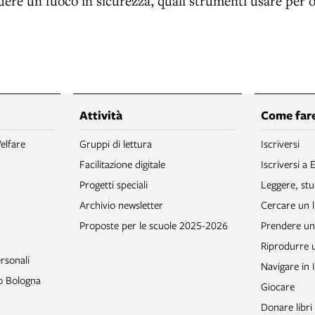
ere un fuoco in sicurezza, quali strumenti usare per o
Attività
Come fare
elfare
Gruppi di lettura
Iscriversi
Facilitazione digitale
Iscriversi a 
Progetti speciali
Leggere, stu
Archivio newsletter
Cercare un l
Proposte per le scuole 2025-2026
Prendere un 
Riprodurre
rsonali
Navigare in 
to Bologna
Giocare
Donare libri