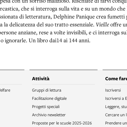
spesa con un sorriso malizioso. Rischiate di farvi conqu
rcastica, che si interroga sulla vita e su un mondo ch
sionata di letteratura, Delphine Panique crea fumetti p
 la delicatezza del suo tratto essenziale.
Vieille
offre u
persone anziane, rese a volte invisibili, e ci interroga s
o ignorarle. Un libro dai14 ai 144 anni.
Attività
Come fare
elfare
Gruppi di lettura
Iscriversi
Facilitazione digitale
Iscriversi a 
Progetti speciali
Leggere, stu
Archivio newsletter
Cercare un l
Proposte per le scuole 2025-2026
Prendere un 