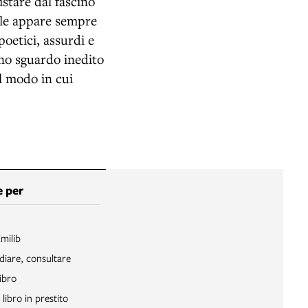
istare dal fascino
e le appare sempre
oetici, assurdi e
no sguardo inedito
ul modo in cui
 per
Emilib
diare, consultare
ibro
libro in prestito