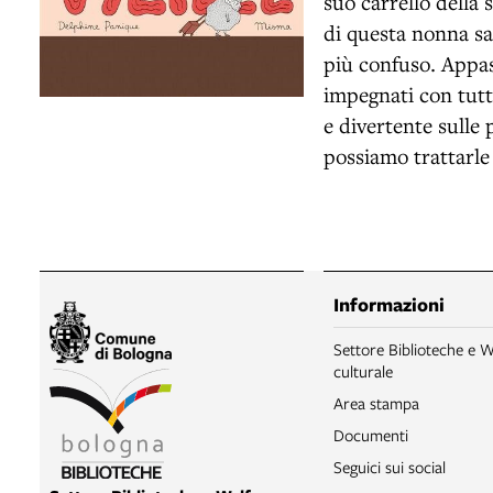
suo carrello della 
di questa nonna sa
più confuso. Appas
impegnati con tutta
e divertente sulle 
possiamo trattarle 
Informazioni
Settore Biblioteche e W
culturale
Area stampa
Documenti
Seguici sui social